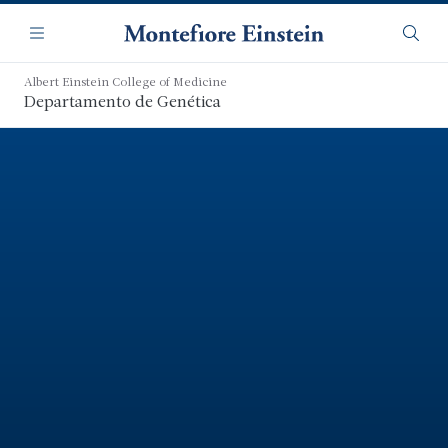
Saltar
Navegación
al
Menú
Busca
contenido
principal
Albert Einstein College of Medicine
Departamento de Genética