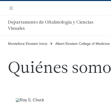
Saltar
Navegación
al
Menú
contenido
principal
Departamento de Oftalmología y Ciencias
Visuales
Montefiore Einstein Inicio
Albert Einstein College of Medicine
Quiénes somo