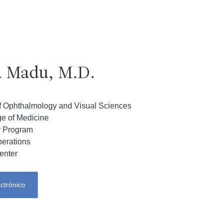
 Madu, M.D.
of Ophthalmology and Visual Sciences
ge of Medicine
y Program
perations
enter
ectrónico