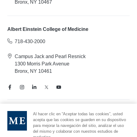
Bronx, NY 10467
Albert Einstein College of Medicine
718-430-2000
Campus Jack and Pearl Resnick
1300 Morris Park Avenue
Bronx, NY 10461
Aviso de prácticas de privacidad
Al hacer clic en “Aceptar todas las cookies”, usted
acepta que las cookies se guarden en su dispositivo
Línea directa de cumplimiento
para mejorar la navegación del sitio, analizar el uso
Denunciar maltrato
del mismo y colaborar con nuestros estudios de
Preferencias de cookies