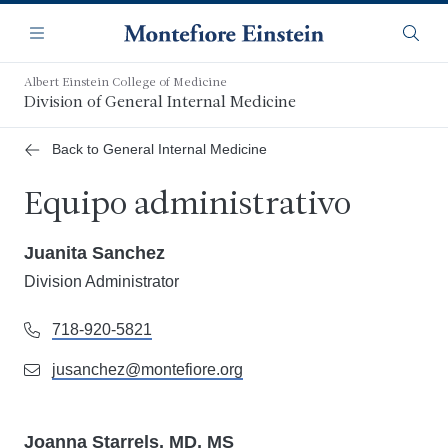
Saltar
Navegación
al
Menú
Busca
contenido
principal
Albert Einstein College of Medicine
Division of General Internal Medicine
Back to General Internal Medicine
Equipo administrativo
Juanita Sanchez
Division Administrator
718-920-5821
jusanchez@montefiore.org
Joanna Starrels, MD, MS