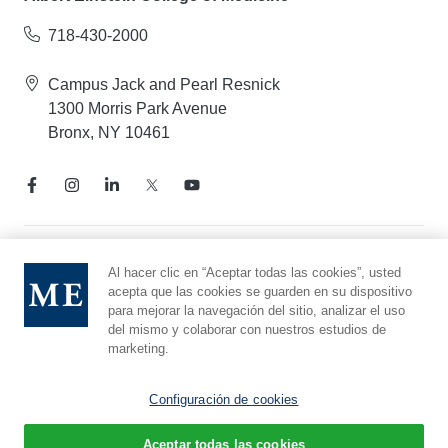
718-430-2000
Campus Jack and Pearl Resnick
1300 Morris Park Avenue
Bronx, NY 10461
Aviso de prácticas de privacidad
Al hacer clic en “Aceptar todas las cookies”, usted
acepta que las cookies se guarden en su dispositivo
Línea directa de cumplimiento
para mejorar la navegación del sitio, analizar el uso
Denunciar maltrato
del mismo y colaborar con nuestros estudios de
Preferencias de cookies
marketing.
Afiliado a Yeshiva University
Configuración de cookies
Aceptar todas las cookies