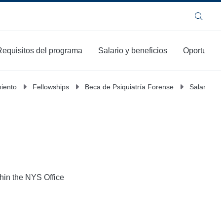
Buscar
Requisitos del programa
Salario y beneficios
Oportunida
miento
Fellowships
Beca de Psiquiatría Forense
Salario y 
thin the NYS Office