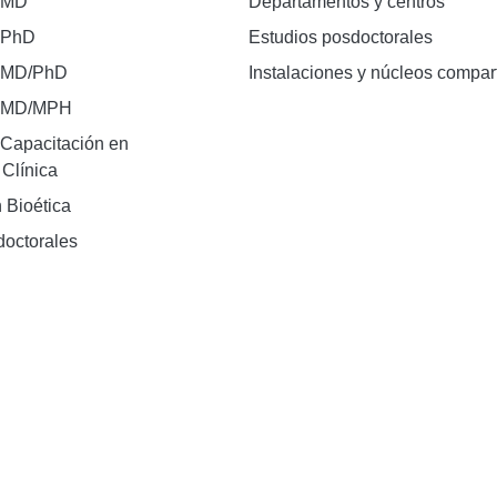
 MD
Departamentos y centros
 PhD
Estudios posdoctorales
 MD/PhD
Instalaciones y núcleos compar
e MD/MPH
Capacitación en
 Clínica
 Bioética
doctorales