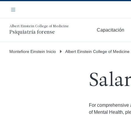
Saltar
Navegación
al
Menú
contenido
principal
Albert Einstein College of Medicine
Capacitación
Psiquiatría forense
Más
Montefiore Einstein Inicio
Albert Einstein College of Medicine
Salar
For comprehensive an
of Mental Health, pl