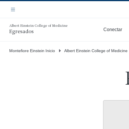
Saltar
Navegación
al
Menú
contenido
principal
Albert Einstein College of Medicine
Conectar
Egresados
Más
Montefiore Einstein Inicio
Albert Einstein College of Medicine