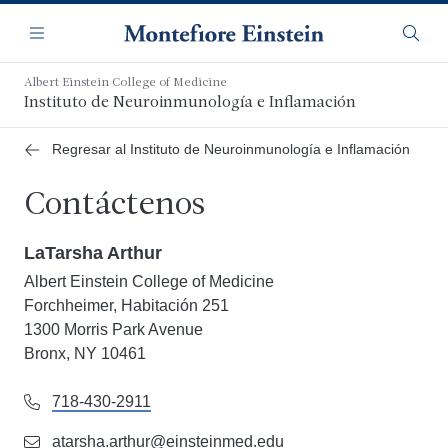
Saltar
Navegación
al
Menú
Busca
contenido
principal
Albert Einstein College of Medicine
Instituto de Neuroinmunología e Inflamación
Regresar al Instituto de Neuroinmunología e Inflamación
Contáctenos
LaTarsha Arthur
Albert Einstein College of Medicine
Forchheimer, Habitación 251
1300 Morris Park Avenue
Bronx, NY 10461
718-430-2911
atarsha.arthur@einsteinmed.edu