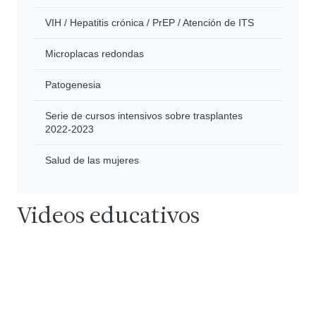
VIH / Hepatitis crónica / PrEP / Atención de ITS
Microplacas redondas
Patogenesia
Serie de cursos intensivos sobre trasplantes
2022-2023
Salud de las mujeres
7:53
Videos educativos
7:24
Reproducir video
5:45
Reproducir video
Reproducir video