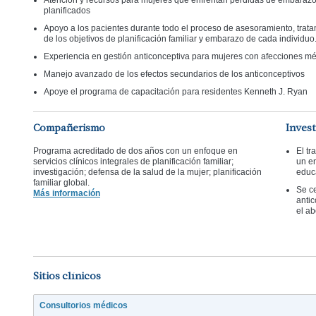
Atención y recursos para mujeres que enfrentan pérdidas de embara
planificados
Apoyo a los pacientes durante todo el proceso de asesoramiento, trat
de los objetivos de planificación familiar y embarazo de cada individuo
Experiencia en gestión anticonceptiva para mujeres con afecciones m
Manejo avanzado de los efectos secundarios de los anticonceptivos
Apoye el programa de capacitación para residentes Kenneth J. Ryan
Compañerismo
Inves
Programa acreditado de dos años con un enfoque en
El tr
servicios clínicos integrales de planificación familiar;
un en
investigación; defensa de la salud de la mujer; planificación
educa
familiar global.
Se ce
Más información
anti
el ab
Sitios clínicos
Consultorios médicos