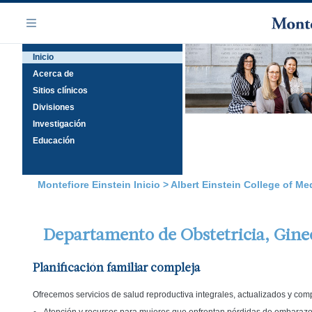
Saltar
Navegación
al
Menú
contenido
Inicio
principal
Acerca de
Sitios clínicos
Divisiones
Investigación
Educación
Montefiore Einstein Inicio
>
Albert Einstein College of Me
Departamento de Obstetricia, Ginec
Planificación familiar compleja
Ofrecemos servicios de salud reproductiva integrales, actualizados y com