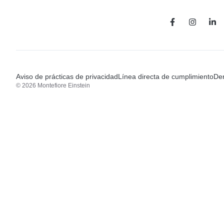
Aviso de prácticas de privacidad
Línea directa de cumplimiento
Den
© 2026 Montefiore Einstein