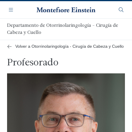
Saltar
Navegación
al
Menú
Busca
contenido
principal
Departamento de Otorrinolaringología - Cirugía de
Cabeza y Cuello
Volver a Otorrinolaringología - Cirugía de Cabeza y Cuello
Profesorado