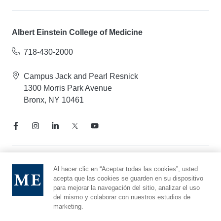
Albert Einstein College of Medicine
718-430-2000
Campus Jack and Pearl Resnick
1300 Morris Park Avenue
Bronx, NY 10461
Aviso de prácticas de privacidad
Al hacer clic en “Aceptar todas las cookies”, usted
acepta que las cookies se guarden en su dispositivo
Línea directa de cumplimiento
para mejorar la navegación del sitio, analizar el uso
Denunciar maltrato
del mismo y colaborar con nuestros estudios de
Preferencias de cookies
marketing.
Afiliado a Yeshiva University