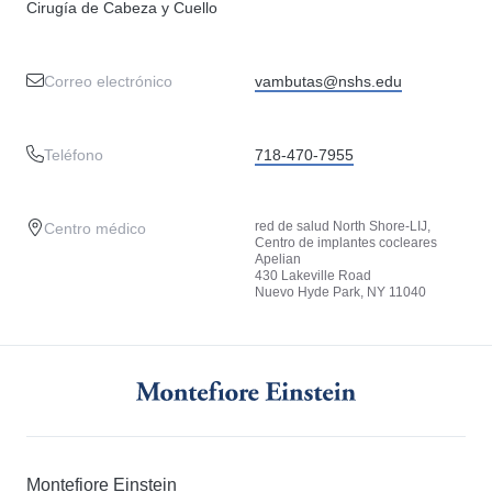
Cirugía de Cabeza y Cuello
Correo electrónico
vambutas@nshs.edu
Teléfono
718-470-7955
red de salud North Shore-LIJ,
Centro médico
Centro de implantes cocleares
Apelian
430 Lakeville Road
Nuevo Hyde Park, NY 11040
Montefiore Einstein