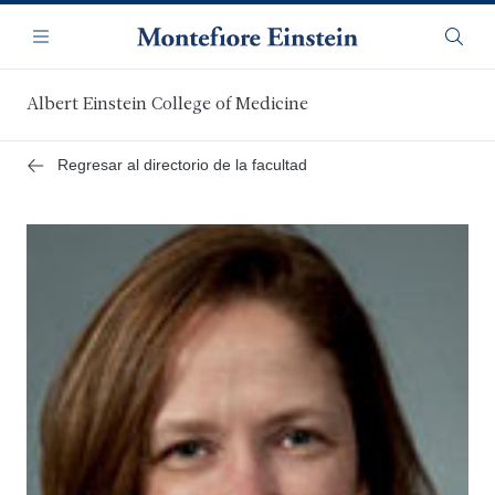
Saltar
Navegación
al
Menú
Busca
contenido
principal
Albert Einstein College of Medicine
Regresar al directorio de la facultad