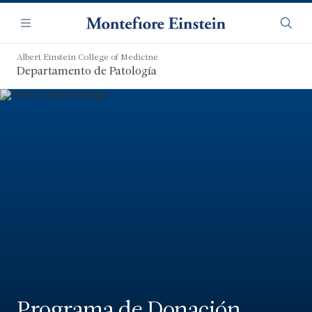
Saltar
Navegación
al
Menú
Busca
contenido
principal
Albert Einstein College of Medicine
Departamento de Patología
Programa de Donación