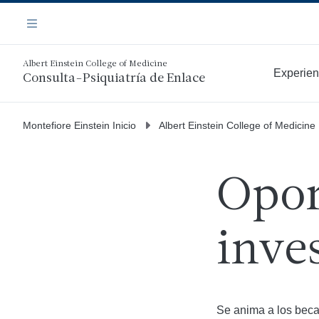
Saltar
Navegación
al
Menú
contenido
principal
Albert Einstein College of Medicine
Experien
Consulta-Psiquiatría de Enlace
Más
Montefiore Einstein Inicio
Albert Einstein College of Medicine
Opor
inve
Se anima a los becar