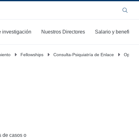
Buscar
 investigación
Nuestros Directores
Salario y beneficios
miento
Fellowships
Consulta-Psiquiatría de Enlace
Oportun
s de casos o