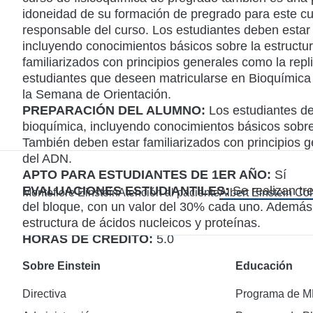
idoneidad de su formación de pregrado para este cu
responsable del curso. Los estudiantes deben estar f
incluyendo conocimientos básicos sobre la estructu
familiarizados con principios generales como la repl
estudiantes que deseen matricularse en Bioquímica
la Semana de Orientación.
PREPARACIÓN DEL ALUMNO:
Los estudiantes deb
bioquímica, incluyendo conocimientos básicos sobre 
También deben estar familiarizados con principios ge
del ADN.
APTO PARA ESTUDIANTES DE 1ER AÑO:
Sí
EVALUACIONES ESTUDIANTILES:
Se realizan tr
Montefiore Einstein
Atención al paciente
Albert Einstein Co
del bloque, con un valor del 30% cada uno. Además, 
estructura de ácidos nucleicos y proteínas.
HORAS DE CREDITO:
5.0
Sobre Einstein
Educación
Directiva
Programa de 