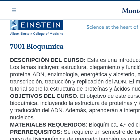
Saltar
Navegación
al
Menú
contenido
principal
7001 Bioquímica
DESCRIPCIÓN DEL CURSO:
Esta es una introducc
Los temas incluyen: estructura, plegamiento y funció
proteína-ADN, enzimología, energética y alosterio, m
transcripción, traducción y replicación del ADN. El 
tutorial sobre la estructura de proteínas y ácidos nuc
OBJETIVOS DEL CURSO
: El objetivo de este cur
bioquímica, incluyendo la estructura de proteínas y á
y traducción del ADN. Además, aprenderán a interpre
nucleicos.
MATERIALES REQUERIDOS
: Bioquímica, 4.ª edi
PRERREQUISITOS:
Se requiere un semestre de bi
curso de fisicoquímica de pregrado también es una 