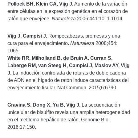
Pollock BH, Klein CA, Vijg J.
Aumento de la variación
entre células en la expresión genética en el corazón de
ratón que envejece.
Naturaleza
2006;441:1011-1014.
Vijg J, Campisi J.
Rompecabezas, promesas y una
cura para el envejecimiento.
Naturaleza
2008;454:
1065.
White RR, Milholland B, de Bruin A, Curran S,
Laberge RM, van Steeg H, Campisi J, Maslov AY, Vijg
J.
La inducción controlada de roturas de doble cadena
de ADN en el hígado de ratón induce características del
envejecimiento tisular. Nat Commun. 2015;6:6790.
Gravina S, Dong X, Yu B, Vijg J.
La secuenciación
unicelular de bisulfito revela una amplia heterogeneidad
en el metiloma hepático de ratón. Genome Biol.
2016;17:150.