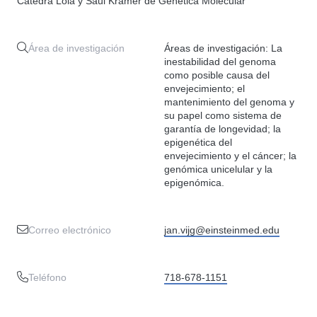
Cátedra Lola y Saul Kramer de Genética Molecular
Área de investigación
Áreas de investigación: La
inestabilidad del genoma
como posible causa del
envejecimiento; el
mantenimiento del genoma y
su papel como sistema de
garantía de longevidad; la
epigenética del
envejecimiento y el cáncer; la
genómica unicelular y la
epigenómica.
Correo electrónico
jan.vijg@einsteinmed.edu
Teléfono
718-678-1151