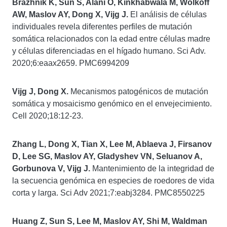
Brazhnik K, Sun S, Alani O, Kinkhabwala M, Wolkoff
AW, Maslov AY, Dong X, Vijg J.
El análisis de células
individuales revela diferentes perfiles de mutación
somática relacionados con la edad entre células madre
y células diferenciadas en el hígado humano. Sci Adv.
2020;6:eaax2659. PMC6994209
Vijg J, Dong X.
Mecanismos patogénicos de mutación
somática y mosaicismo genómico en el envejecimiento.
Cell 2020;18:12-23.
Zhang L, Dong X, Tian X, Lee M, Ablaeva J, Firsanov
D, Lee SG, Maslov AY, Gladyshev VN, Seluanov A,
Gorbunova V, Vijg J.
Mantenimiento de la integridad de
la secuencia genómica en especies de roedores de vida
corta y larga. Sci Adv 2021;7:eabj3284. PMC8550225
Huang Z, Sun S, Lee M, Maslov AY, Shi M, Waldman