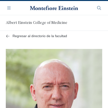
Saltar
Navegación
al
Menú
Busca
contenido
principal
Albert Einstein College of Medicine
Regresar al directorio de la facultad