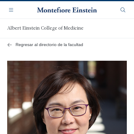
Saltar
Navegación
al
Menú
Busca
contenido
principal
Albert Einstein College of Medicine
Regresar al directorio de la facultad