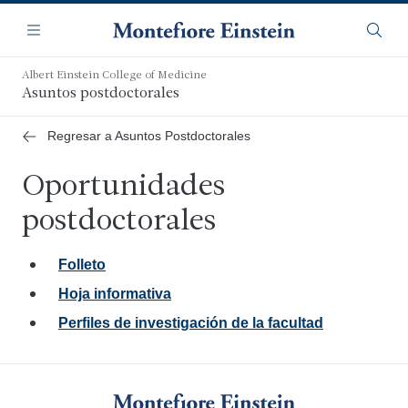
Saltar
Navegación
al
Menú
Busca
contenido
principal
Albert Einstein College of Medicine
Asuntos postdoctorales
Regresar a Asuntos Postdoctorales
Oportunidades
postdoctorales
Folleto
Hoja informativa
Perfiles de investigación de la facultad