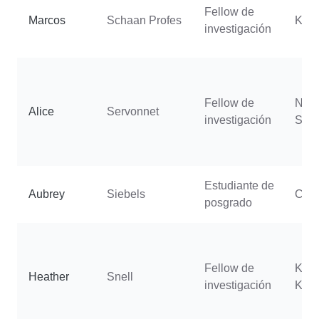
Fellow de
Marcos
Schaan Profes
Kurs
investigación
Fellow de
Nico
Alice
Servonnet
investigación
Sale
Estudiante de
Aubrey
Siebels
Cast
posgrado
Fellow de
Kho
Heather
Snell
investigación
Kam