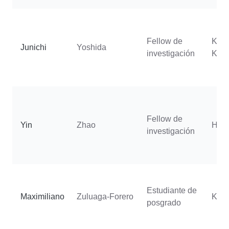
Fellow de
Kho
Junichi
Yoshida
investigación
Kam
Fellow de
Yin
Zhao
Holl
investigación
Estudiante de
Maximiliano
Zuluaga-Forero
Kurs
posgrado