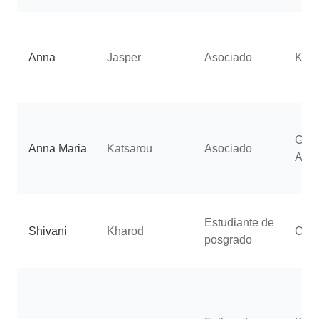
Anna
Jasper
Asociado
Koh
Gala
Anna Maria
Katsarou
Asociado
Aris
Estudiante de
Shivani
Kharod
Cast
posgrado