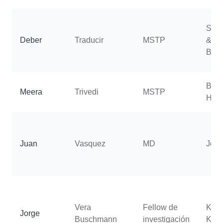
Sjul
Deber
Traducir
MSTP
& Ba
Brit
Buel
Meera
Trivedi
MSTP
Han
Juan
Vasquez
MD
Jord
Vera
Fellow de
Kho
Jorge
Buschmann
investigación
Kam