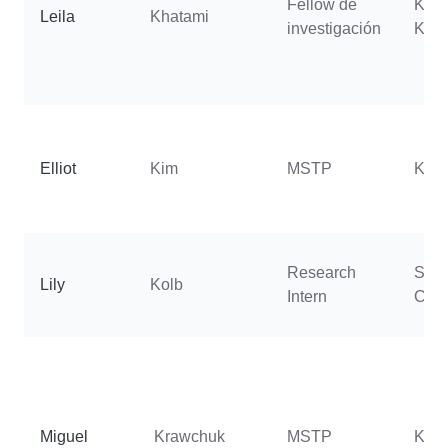
Fellow de
Kho
Leila
Khatami
investigación
Kam
Elliot
Kim
MSTP
Koh
Research
Spra
Lily
Kolb
Intern
C.
Miguel
Krawchuk
MSTP
Kurs