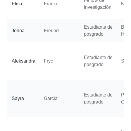
Fellow de
Elisa
Frankel
Kurs
investigación
Estudiante de
Buel
Jenna
Freund
posgrado
Han
Estudiante de
Aleksandra
Fryc
Sjul
posgrado
Estudiante de
Putt
Sayra
Garcia
posgrado
Cha