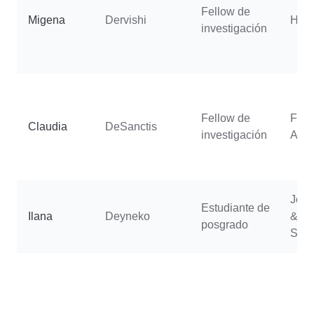
Fellow de
Migena
Dervishi
Holl
investigación
Fellow de
Fran
Claudia
DeSanctis
investigación
Ann
Jord
Estudiante de
Ilana
Deyneko
& Mo
posgrado
Soph