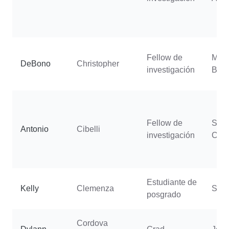
Fellow de
Morr
DeBono
Christopher
investigación
Bern
Fellow de
Spra
Antonio
Cibelli
investigación
C.
Estudiante de
Kelly
Clemenza
Sjul
posgrado
Cordova