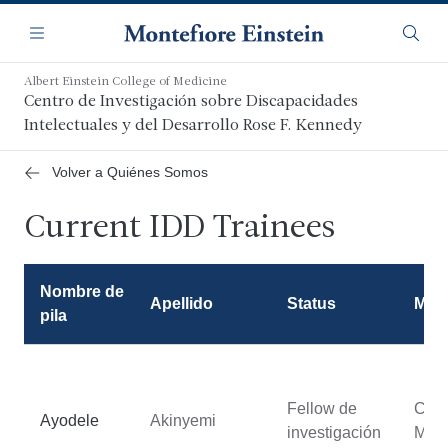
Saltar
Navegación
al
Menú
Busca
contenido
principal
Albert Einstein College of Medicine
Centro de Investigación sobre Discapacidades
Intelectuales y del Desarrollo Rose F. Kennedy
Volver a Quiénes Somos
Current IDD Trainees
Nombre de
Apellido
Status
Men
pila
Fellow de
Char
Ayodele
Akinyemi
investigación
Mau