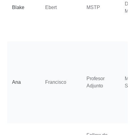
Dawl
Blake
Ebert
MSTP
Mee
Profesor
Molh
Ana
Francisco
Adjunto
Soph