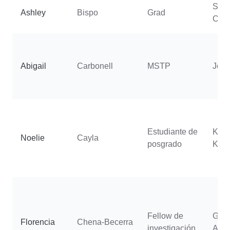
Spra
Ashley
Bispo
Grad
C.
Abigail
Carbonell
MSTP
Jord
Estudiante de
Kho
Noelie
Cayla
posgrado
Kam
Fellow de
Gala
Florencia
Chena-Becerra
investigación
Aris