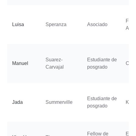
Fran
Luisa
Speranza
Asociado
Ann
Suarez-
Estudiante de
Manuel
Cast
Carvajal
posgrado
Estudiante de
Jada
Summerville
Kurs
posgrado
Fellow de
Emm