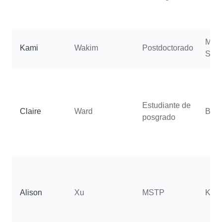
Molh
Kami
Wakim
Postdoctorado
Soph
Estudiante de
Claire
Ward
Batis
posgrado
Alison
Xu
MSTP
Koh