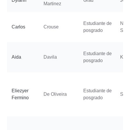
Dylann
Grad
Jord
Martinez
Estudiante de
Nico
Carlos
Crouse
posgrado
Sale
Estudiante de
Aida
Davila
Koh
posgrado
Eliezyer
Estudiante de
De Oliveira
Sjul
Fermino
posgrado