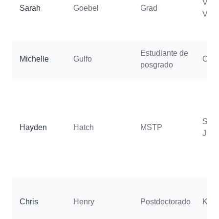
Verse
Sarah
Goebel
Grad
Vyta
Estudiante de
Michelle
Gulfo
Cast
posgrado
Sec
Hayden
Hatch
MSTP
Julie
Chris
Henry
Postdoctorado
Koh