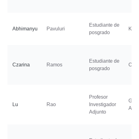
Estudiante de
Abhimanyu
Pavuluri
Koh
posgrado
Estudiante de
Czarina
Ramos
Cast
posgrado
Profesor
Genn
Lu
Rao
Investigador
Arne
Adjunto