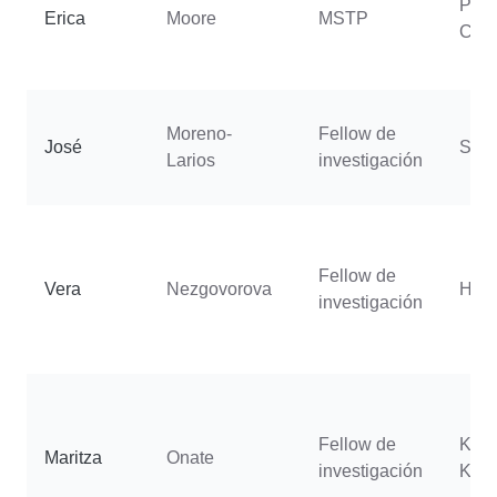
Putt
Erica
Moore
MSTP
Cha
Moreno-
Fellow de
José
Sjul
Larios
investigación
Fellow de
Vera
Nezgovorova
Holl
investigación
Fellow de
Kho
Maritza
Onate
investigación
Kam