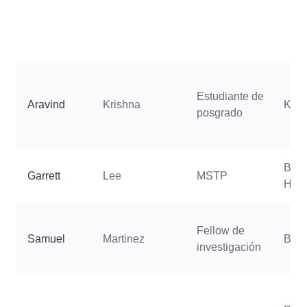
Estudiante de
Aravind
Krishna
Koh
posgrado
Buel
Garrett
Lee
MSTP
Han
Fellow de
Samuel
Martinez
Berm
investigación