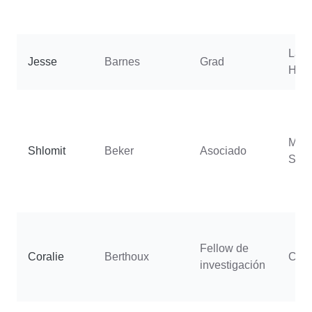
Lac
Jesse
Barnes
Grad
Herb
Molh
Shlomit
Beker
Asociado
Soph
Fellow de
Coralie
Berthoux
Cast
investigación