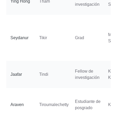
Ying Hong
Tham
investigación
Scot
Molh
Seydanur
Tikir
Grad
Soph
Fellow de
Kho
Jaafar
Tindi
investigación
Kam
Estudiante de
Araven
Tiroumalechetty
Kurs
posgrado