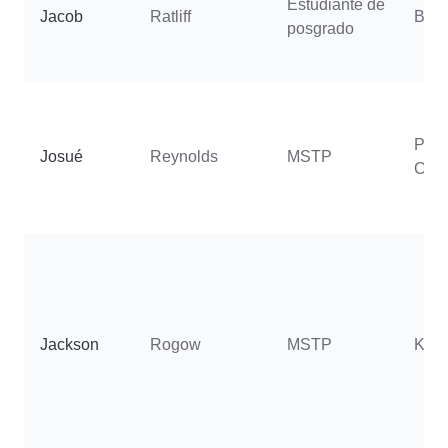
Estudiante de
Jacob
Ratliff
Batis
posgrado
Putt
Josué
Reynolds
MSTP
Cha
Jackson
Rogow
MSTP
Kurs