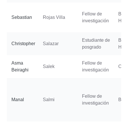
Fellow de
Buel
Sebastian
Rojas Villa
investigación
Han
Estudiante de
Buel
Christopher
Salazar
posgrado
Han
Asma
Fellow de
Salek
Cast
Beiraghi
investigación
Fellow de
Manal
Salmi
Batis
investigación