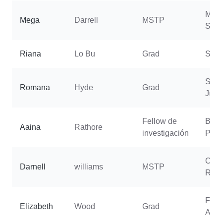
Molh
Mega
Darrell
MSTP
Soph
Riana
Lo Bu
Grad
Sold
Sec
Romana
Hyde
Grad
Julie
Fellow de
Ball
Aaina
Rathore
investigación
Pra
Coen
Darnell
williams
MSTP
Rub
Fran
Elizabeth
Wood
Grad
Ann