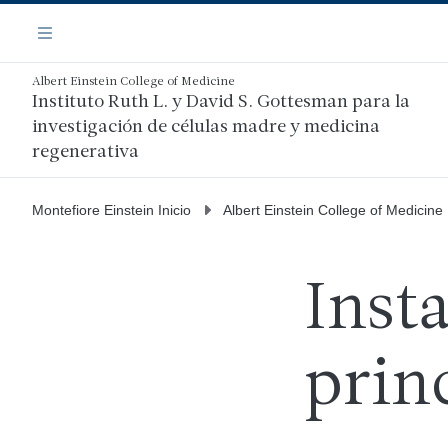
Saltar
Navegación
al
Menú
contenido
principal
Albert Einstein College of Medicine
Instituto Ruth L. y David S. Gottesman para la
investigación de células madre y medicina
regenerativa
Montefiore Einstein Inicio
Albert Einstein College of Medicine
Inst
prin