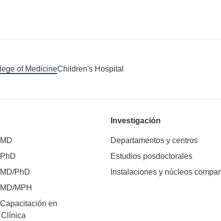
llege of Medicine
Children's Hospital
Investigación
 MD
Departamentos y centros
 PhD
Estudios posdoctorales
 MD/PhD
Instalaciones y núcleos compar
e MD/MPH
Capacitación en
 Clínica