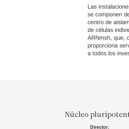
Las instalacione
se componen de t
centro de aisla
de células indiv
ARNmsh, que, co
proporciona serv
a todos los inve
Núcleo pluripoten
Director: