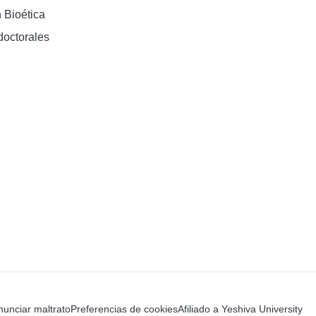
 Bioética
doctorales
unciar maltrato
Preferencias de cookies
Afiliado a Yeshiva University