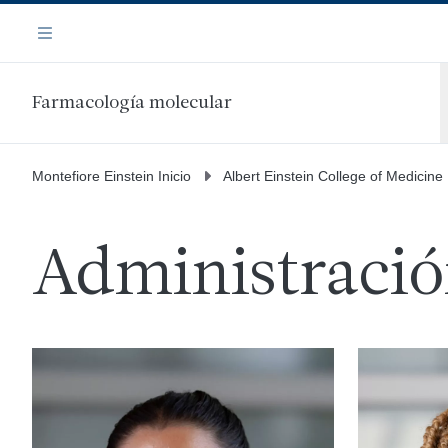
Saltar
Navegación
al
Menú
contenido
principal
Farmacología molecular
Montefiore Einstein Inicio
Albert Einstein College of Medicine
Administraci