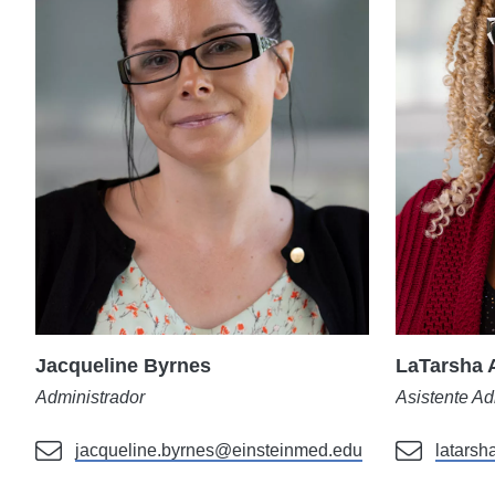
Jacqueline Byrnes
LaTarsha 
Administrador
Asistente Adm
jacqueline.byrnes@einsteinmed.edu
latarsh