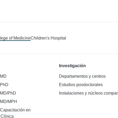
llege of Medicine
Children's Hospital
Investigación
 MD
Departamentos y centros
 PhD
Estudios posdoctorales
 MD/PhD
Instalaciones y núcleos compar
e MD/MPH
Capacitación en
 Clínica