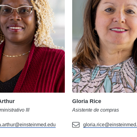
Arthur
Gloria Rice
inistrativo III
Asistente de compras
a.arthur@einsteinmed.edu
gloria.rice@einsteinmed