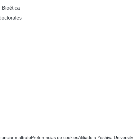
 Bioética
doctorales
unciar maltrato
Preferencias de cookies
Afiliado a Yeshiva University