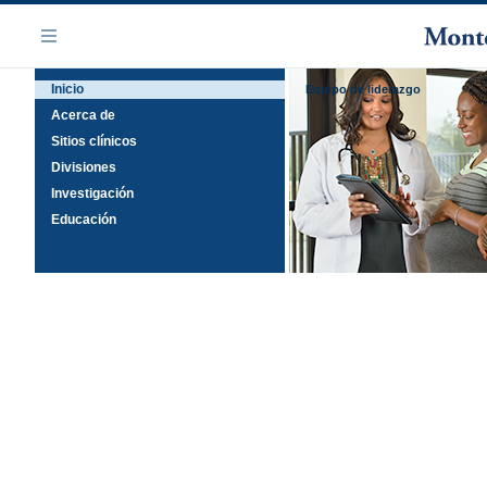
Saltar
Navegación
al
Menú
contenido
Inicio
principal
Equipo de liderazgo
Acerca de
Sitios clínicos
Divisiones
Investigación
Educación