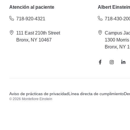
Atención al paciente
Albert Einstei
718-920-4321
718-430-20
111 East 210th Street
Campus Jac
Bronx, NY 10467
1300 Morris
Bronx, NY 
Aviso de prácticas de privacidad
Línea directa de cumplimiento
Den
© 2026 Montefiore Einstein