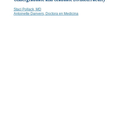
Undergraduate and Graduate Division Faculty
Staci Pollack, MD
Antoinette Danvers, Doctora en Medicina