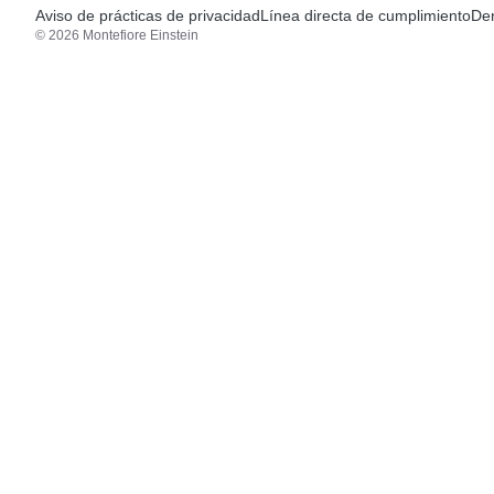
Aviso de prácticas de privacidad
Línea directa de cumplimiento
Den
© 2026 Montefiore Einstein