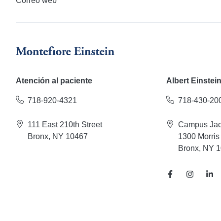
Correo web
Atención al paciente
Albert Einstei
718-920-4321
718-430-20
111 East 210th Street
Campus Jac
Bronx, NY 10467
1300 Morris
Bronx, NY 