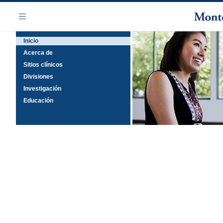
Saltar
Navegación
al
Menú
contenido
Inicio
principal
Acerca de
Sitios clínicos
Divisiones
Investigación
Educación