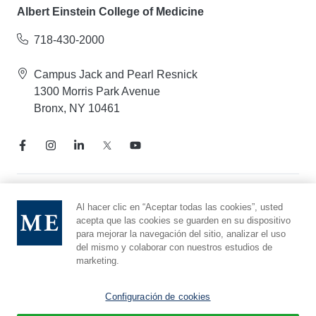
Albert Einstein College of Medicine
718-430-2000
Campus Jack and Pearl Resnick
1300 Morris Park Avenue
Bronx, NY 10461
Aviso de prácticas de privacidad
Al hacer clic en “Aceptar todas las cookies”, usted
acepta que las cookies se guarden en su dispositivo
Línea directa de cumplimiento
para mejorar la navegación del sitio, analizar el uso
Denunciar maltrato
del mismo y colaborar con nuestros estudios de
Preferencias de cookies
marketing.
Afiliado a Yeshiva University
Configuración de cookies