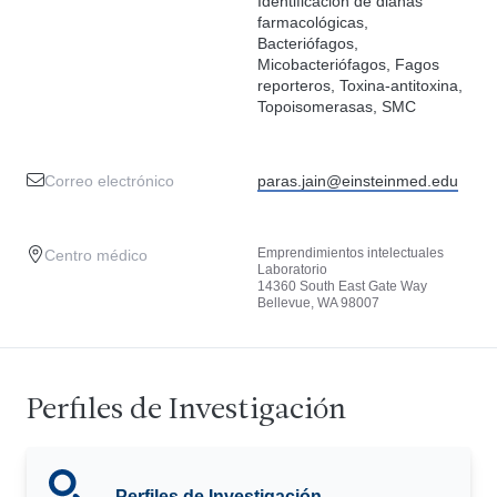
Identificación de dianas
farmacológicas,
Bacteriófagos,
Micobacteriófagos, Fagos
reporteros, Toxina-antitoxina,
Topoisomerasas, SMC
Correo electrónico
paras.jain@einsteinmed.edu
Emprendimientos intelectuales
Centro médico
Laboratorio
14360 South East Gate Way
Bellevue, WA 98007
Perfiles de Investigación
Perfiles de Investigación