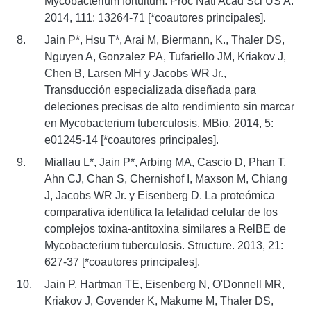
Mycobacterium fortuitum. Proc Natl Acad Sci US A.
2014, 111: 13264-71 [*coautores principales].
Jain P*, Hsu T*, Arai M, Biermann, K., Thaler DS,
Nguyen A, Gonzalez PA, Tufariello JM, Kriakov J,
Chen B, Larsen MH y Jacobs WR Jr.,
Transducción especializada diseñada para
deleciones precisas de alto rendimiento sin marcar
en Mycobacterium tuberculosis. MBio. 2014, 5:
e01245-14 [*coautores principales].
Miallau L*, Jain P*, Arbing MA, Cascio D, Phan T,
Ahn CJ, Chan S, Chernishof I, Maxson M, Chiang
J, Jacobs WR Jr. y Eisenberg D. La proteómica
comparativa identifica la letalidad celular de los
complejos toxina-antitoxina similares a RelBE de
Mycobacterium tuberculosis. Structure. 2013, 21:
627-37 [*coautores principales].
Jain P, Hartman TE, Eisenberg N, O'Donnell MR,
Kriakov J, Govender K, Makume M, Thaler DS,