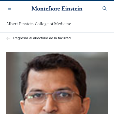
Saltar
Navegación
al
Menú
Busca
contenido
principal
Albert Einstein College of Medicine
Regresar al directorio de la facultad