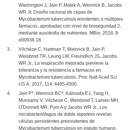
Washington J, Jain P, Malek A, Weinrick B, Jacobs
WR Jr. Diseño racional de cepas de
Mycobacterium tuberculosis resistentes a múltiples
fármacos, aprobadas con nivel de bioseguridad 2,
mediante auxotrofia de nutrientes. MBio. 2018, 9:
e00938-18.
Vilchéze C, Hartman T, Weinrick B, Jain P,
Weisbrod TR, Leung LW, Freundlich JS, Jacobs
WR Jr., La respiración mejorada previene la
tolerancia y la resistencia a fármacos en
Mycobacterium tuberculosis. Proc Natl Acad Sci
US A. 2017, 114: 4495-4500.
Jain P*, Weinrick BC*, Kalivoda EJ, Yang H,
Munsamy V, Vilcheze C, Weisbrod T, Larsen MH,
O'Donnell MR, Pym A y Jacobs WR Jr., Los
micobacteriófagos de doble reportero revelan
células persistentes preexistentes de
Mycobacterium tuberculosis en esputo humano.