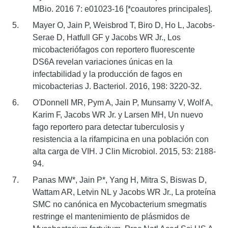
MBio. 2016 7: e01023-16 [*coautores principales].
Mayer O, Jain P, Weisbrod T, Biro D, Ho L, Jacobs-
Serae D, Hatfull GF y Jacobs WR Jr., Los
micobacteriófagos con reportero fluorescente
DS6A revelan variaciones únicas en la
infectabilidad y la producción de fagos en
micobacterias J. Bacteriol. 2016, 198: 3220-32.
O'Donnell MR, Pym A, Jain P, Munsamy V, Wolf A,
Karim F, Jacobs WR Jr. y Larsen MH, Un nuevo
fago reportero para detectar tuberculosis y
resistencia a la rifampicina en una población con
alta carga de VIH. J Clin Microbiol. 2015, 53: 2188-
94.
Panas MW*, Jain P*, Yang H, Mitra S, Biswas D,
Wattam AR, Letvin NL y Jacobs WR Jr., La proteína
SMC no canónica en Mycobacterium smegmatis
restringe el mantenimiento de plásmidos de