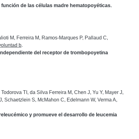
 función de las células madre hematopoyéticas.
lioti M, Ferreira M, Ramos-Marques P, Pallaud C,
voluntad b
.
independiente del receptor de trombopoyetina
 Todorova TI, da Silva Ferreira M, Chen J, Yu Y, Mayer J,
s J, Schaetzlein S, McMahon C, Edelmann W, Verma A,
releucémico y promueve el desarrollo de leucemia