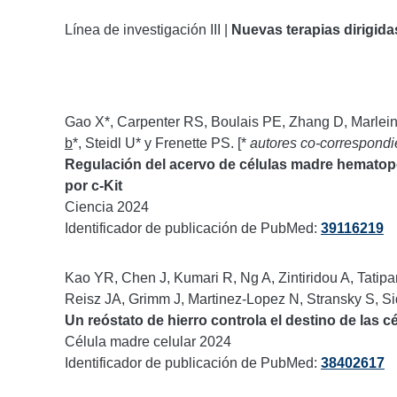
Línea de investigación III |
Nuevas terapias dirigida
Gao X*, Carpenter RS, Boulais PE, Zhang D, Marlei
b
*, Steidl U* y Frenette PS. [*
autores co-correspondi
Regulación del acervo de células madre hematopo
por c-Kit
Ciencia 2024
Identificador de publicación de PubMed:
39116219
Kao YR, Chen J, Kumari R, Ng A, Zintiridou A, Tatipa
Reisz JA, Grimm J, Martinez-Lopez N, Stransky S, Si
Un reóstato de hierro controla el destino de las
Célula madre celular 2024
Identificador de publicación de PubMed:
38402617