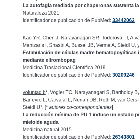
La autofagia mediada por chaperonas sustenta la
Naturaleza 2021
Identificador de publicación de PubMed:
33442062
Kao YR, Chen J, Narayanagari SR, Todorova TI, Aiva
Mantzaris I, Shastri A, Bussel JB, Verma A, Steidl U,
Estimulación de células madre hematopoyéticas 
mediante eltrombopag
Medicina Traslacional Científica 2018
Identificador de publicación de PubMed:
30209246
voluntad b
*, Vogler TO, Narayanagari S, Bartholdy B,
Barreyro L, Carvajal L, Neriah DB, Roth M, van Oer
Steidl U*. [*
autores co-correspondientes
]
La reducción mínima de PU.1 induce un estado p
mieloide aguda
Medicina natural 2015
Identificador de publicación de PubMed:
26343801