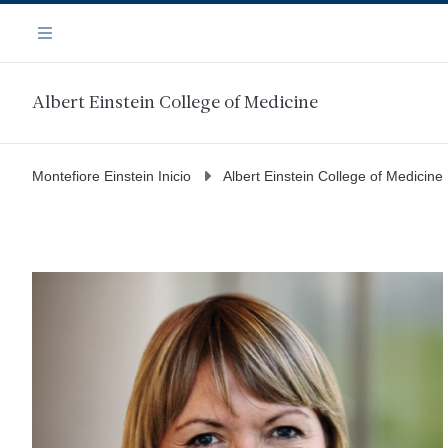
Saltar
Navegación
al
Menú
contenido
principal
Albert Einstein College of Medicine
Montefiore Einstein Inicio
Albert Einstein College of Medicine