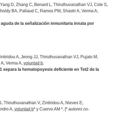
 Yang D, Zhang C, Benard L, Thiruthuvanathan VJ, Cole S,
tholdy BA, Pallaud C, Ramos PM, Shastri A, Verma A,
 aguda de la señalización inmunitaria innata por
ntiridou A, Jeong JJ, Thiruthuvanathan VJ, Pujato M,
 A, Verma A,
voluntad b
.
1 separa la hematopoyesis deficiente en Tet2 de la
, Thiruthuvanathan V, Zintiridou A, Nieves E,
andro A,
voluntad b
* y Cuervo AM *. [*
autores co-