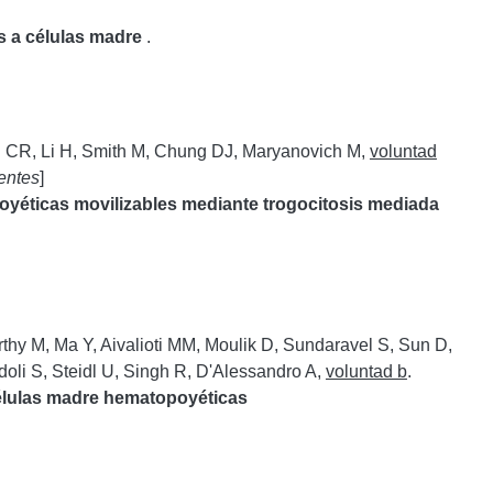
s a células madre
.
n CR, Li H, Smith M, Chung DJ, Maryanovich M,
voluntad
entes
]
yéticas movilizables mediante trogocitosis mediada
rthy M, Ma Y, Aivalioti MM, Moulik D, Sundaravel S, Sun D,
doli S, Steidl U, Singh R, D'Alessandro A,
voluntad b
.
 células madre hematopoyéticas