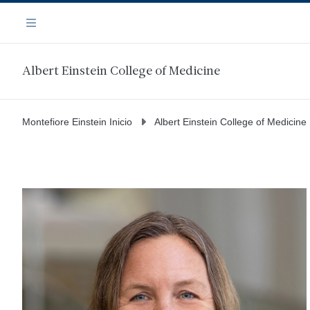
Saltar
Navegación
al
Menú
contenido
principal
Albert Einstein College of Medicine
Montefiore Einstein Inicio
Albert Einstein College of Medicine