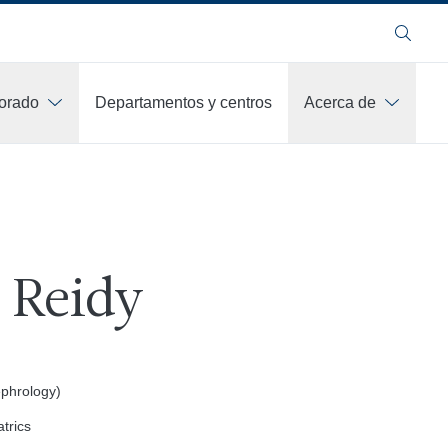
Buscar
orado
Departamentos y centros
Acerca de
. Reidy
ephrology)
trics