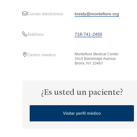
Correo electrónico
kreidy@montefiore.org
Teléfono
718-741-2450
Montefiore Medical Center
Centro médico
3415 Bainbridge Avenue
Bronx, NY 10467
¿Es usted un paciente?
Visitar perfil médico