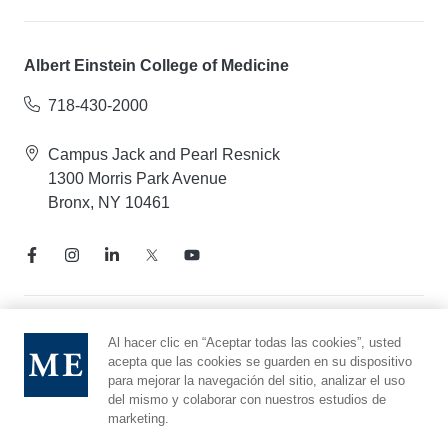
Albert Einstein College of Medicine
718-430-2000
Campus Jack and Pearl Resnick
1300 Morris Park Avenue
Bronx, NY 10461
Aviso de prácticas de privacidad
Al hacer clic en “Aceptar todas las cookies”, usted
acepta que las cookies se guarden en su dispositivo
Línea directa de cumplimiento
para mejorar la navegación del sitio, analizar el uso
Denunciar maltrato
del mismo y colaborar con nuestros estudios de
Preferencias de cookies
marketing.
Afiliado a Yeshiva University