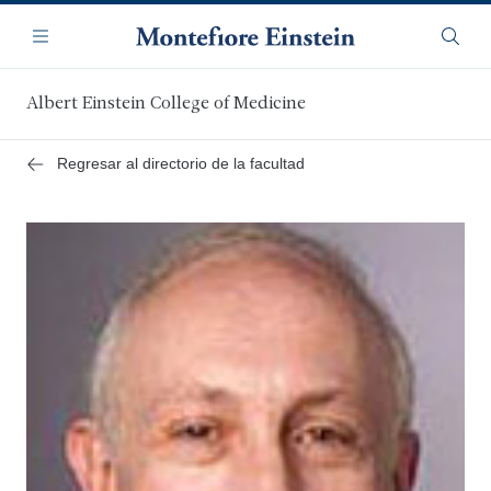
Saltar
Navegación
al
Menú
Busca
contenido
principal
Albert Einstein College of Medicine
Regresar al directorio de la facultad