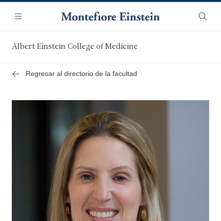
Saltar
Navegación
al
Menú
Busca
contenido
principal
Albert Einstein College of Medicine
Regresar al directorio de la facultad