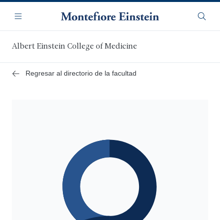
Saltar
Navegación
al
Menú
Busca
contenido
principal
Albert Einstein College of Medicine
Regresar al directorio de la facultad