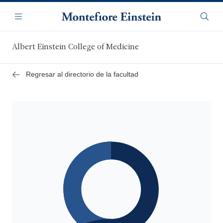
Saltar
Navegación
al
Menú
Busca
contenido
principal
Albert Einstein College of Medicine
Regresar al directorio de la facultad