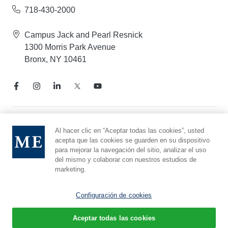
718-430-2000
Campus Jack and Pearl Resnick
1300 Morris Park Avenue
Bronx, NY 10461
Aviso de prácticas de privacidad
Al hacer clic en “Aceptar todas las cookies”, usted
acepta que las cookies se guarden en su dispositivo
Línea directa de cumplimiento
para mejorar la navegación del sitio, analizar el uso
Denunciar maltrato
del mismo y colaborar con nuestros estudios de
Preferencias de cookies
marketing.
Afiliado a Yeshiva University
Configuración de cookies
Aceptar todas las cookies
© 2026 Montefiore Einstein