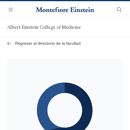
Saltar
Navegación
al
Menú
Busca
contenido
principal
Albert Einstein College of Medicine
Regresar al directorio de la facultad