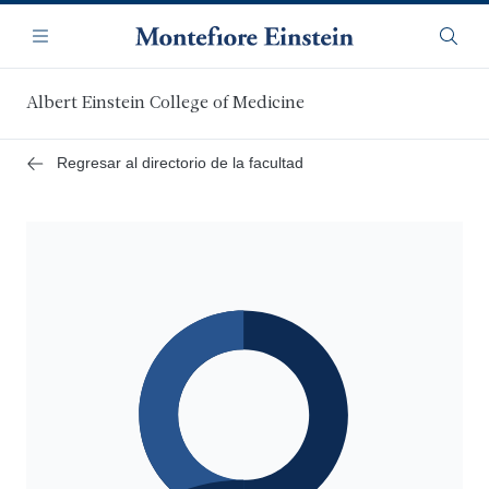
Saltar
Navegación
al
Menú
Busca
contenido
principal
Albert Einstein College of Medicine
Regresar al directorio de la facultad