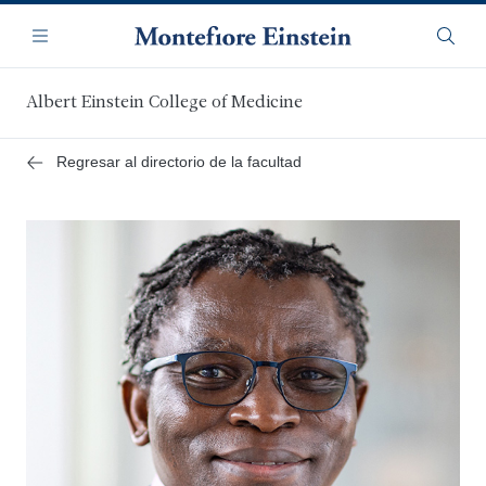
Saltar
Navegación
al
Menú
Busca
contenido
principal
Albert Einstein College of Medicine
Regresar al directorio de la facultad