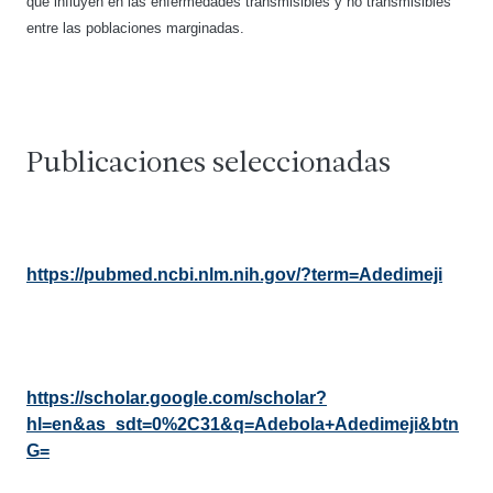
que influyen en las enfermedades transmisibles y no transmisibles
entre las poblaciones marginadas.
Publicaciones seleccionadas
https://pubmed.ncbi.nlm.nih.gov/?term=Adedimeji
https://scholar.google.com/scholar?
hl=en&as_sdt=0%2C31&q=Adebola+Adedimeji&btn
G=