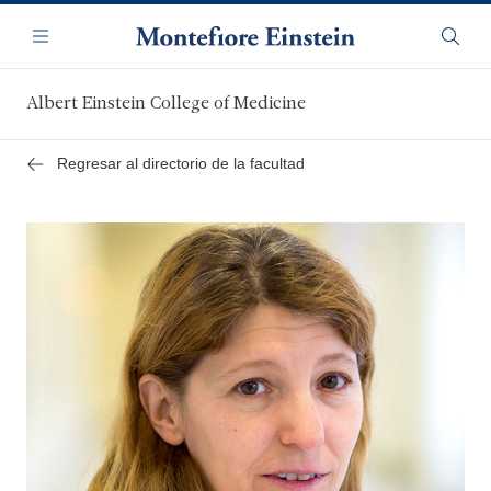
Saltar
Navegación
al
Menú
Busca
contenido
principal
Albert Einstein College of Medicine
Regresar al directorio de la facultad