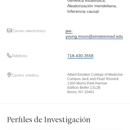
Genética estadística,
Aleatorización mendeliana,
Inferencia causal
Correo electrónico
jee-
young.moon@einsteinmed.edu
Teléfono
718-430-3558
Albert Einstein College of Medicine
Centro médico
Campus Jack and Pearl Resnick
1300 Morris Park Avenue
Edificio Belfer 1312B
Bronx, NY 10461
Perfiles de Investigación