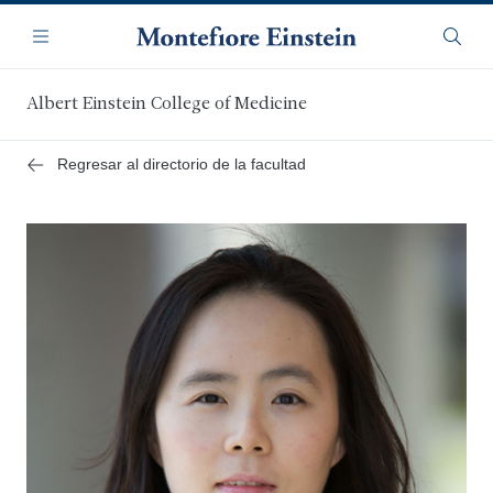
Saltar
Navegación
al
Menú
Busca
contenido
principal
Albert Einstein College of Medicine
Regresar al directorio de la facultad