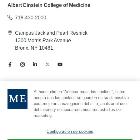
Albert Einstein College of Medicine
718-430-2000
Campus Jack and Pearl Resnick
1300 Morris Park Avenue
Bronx, NY 10461
Aviso de prácticas de privacidad
Al hacer clic en “Aceptar todas las cookies”, usted
acepta que las cookies se guarden en su dispositivo
Línea directa de cumplimiento
para mejorar la navegación del sitio, analizar el uso
Denunciar maltrato
del mismo y colaborar con nuestros estudios de
Preferencias de cookies
marketing.
Afiliado a Yeshiva University
Configuración de cookies