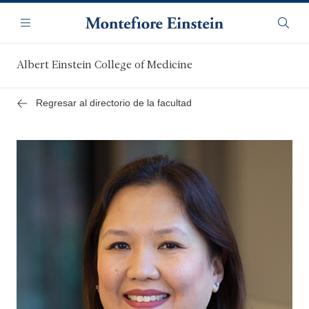
Saltar
Navegación
al
Menú
Busca
contenido
principal
Albert Einstein College of Medicine
Regresar al directorio de la facultad