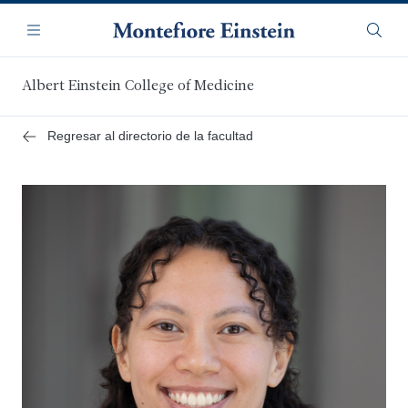
Saltar
Navegación
al
Menú
Busca
contenido
principal
Albert Einstein College of Medicine
Regresar al directorio de la facultad