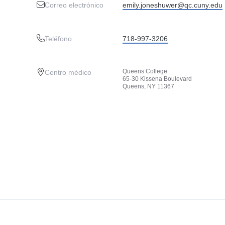
Correo electrónico
emily.joneshuwer@qc.cuny.edu
Teléfono
718-997-3206
Queens College
Centro médico
65-30 Kissena Boulevard
Queens, NY 11367