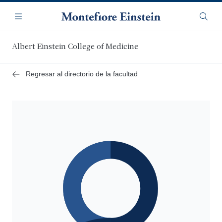
Saltar
Navegación
al
Menú
Busca
contenido
principal
Albert Einstein College of Medicine
Regresar al directorio de la facultad