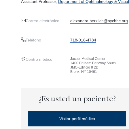
Assistant Professor,
Department of Ophthalmology & Visual
Correo electrónico
alexandra.herzlich@nychhc.org
Teléfono
718-918-4784
Jacobi Medical Center
Centro médico
1400 Pelham Parkway South
JMC-Edificio 8 2D
Bronx, NY 10461
¿Es usted un paciente?
Visitar perfil médico