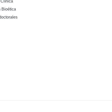
 Clínica
 Bioética
doctorales