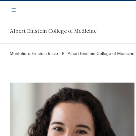
Saltar
Navegación
al
Menú
contenido
principal
Albert Einstein College of Medicine
Montefiore Einstein Inicio
Albert Einstein College of Medicine