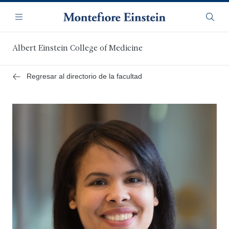
Saltar
Navegación
al
Menú
Busca
contenido
principal
Albert Einstein College of Medicine
Regresar al directorio de la facultad