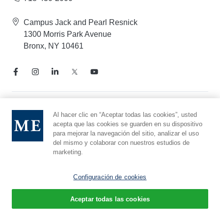
Campus Jack and Pearl Resnick
1300 Morris Park Avenue
Bronx, NY 10461
Aviso de prácticas de privacidad
Al hacer clic en “Aceptar todas las cookies”, usted
acepta que las cookies se guarden en su dispositivo
Línea directa de cumplimiento
para mejorar la navegación del sitio, analizar el uso
Denunciar maltrato
del mismo y colaborar con nuestros estudios de
Preferencias de cookies
marketing.
Afiliado a Yeshiva University
Configuración de cookies
Aceptar todas las cookies
© 2026 Montefiore Einstein
Español