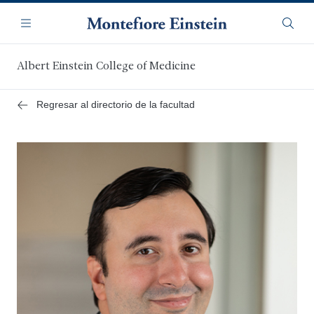
Saltar
Navegación
al
Menú
Busca
contenido
principal
Albert Einstein College of Medicine
Regresar al directorio de la facultad