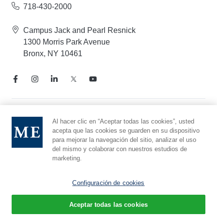
718-430-2000
Campus Jack and Pearl Resnick
1300 Morris Park Avenue
Bronx, NY 10461
Aviso de prácticas de privacidad
Al hacer clic en “Aceptar todas las cookies”, usted
acepta que las cookies se guarden en su dispositivo
Línea directa de cumplimiento
para mejorar la navegación del sitio, analizar el uso
Denunciar maltrato
del mismo y colaborar con nuestros estudios de
Preferencias de cookies
marketing.
Afiliado a Yeshiva University
Configuración de cookies
Aceptar todas las cookies
© 2026 Montefiore Einstein
Español