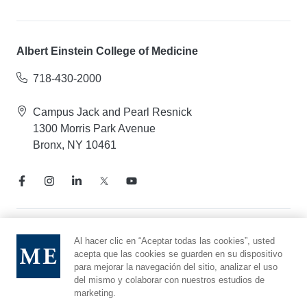
Albert Einstein College of Medicine
718-430-2000
Campus Jack and Pearl Resnick
1300 Morris Park Avenue
Bronx, NY 10461
Aviso de prácticas de privacidad
Al hacer clic en “Aceptar todas las cookies”, usted
acepta que las cookies se guarden en su dispositivo
Línea directa de cumplimiento
para mejorar la navegación del sitio, analizar el uso
Denunciar maltrato
del mismo y colaborar con nuestros estudios de
Preferencias de cookies
marketing.
Afiliado a Yeshiva University