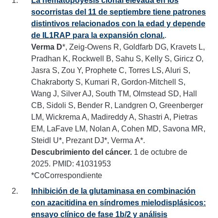
La hematopoyesis clonal elevada en los
socorristas del 11 de septiembre tiene patrones
distintivos relacionados con la edad y depende
de IL1RAP para la expansión clonal.
.
Verma D
*, Zeig-Owens R, Goldfarb DG, Kravets L,
Pradhan K, Rockwell B, Sahu S, Kelly S, Giricz O,
Jasra S, Zou Y, Prophete C, Torres LS, Aluri S,
Chakraborty S, Kumari R, Gordon-Mitchell S,
Wang J, Silver AJ, South TM, Olmstead SD, Hall
CB, Sidoli S, Bender R, Landgren O, Greenberger
LM, Wickrema A, Madireddy A, Shastri A, Pietras
EM, LaFave LM, Nolan A, Cohen MD, Savona MR,
Steidl U*, Prezant DJ*, Verma A*.
Descubrimiento del cáncer.
1 de octubre de
2025. PMID: 41031953
*CoCorrespondiente
Inhibición de la glutaminasa en combinación
con azacitidina en síndromes mielodisplásicos:
ensayo clínico de fase 1b/2 y análisis