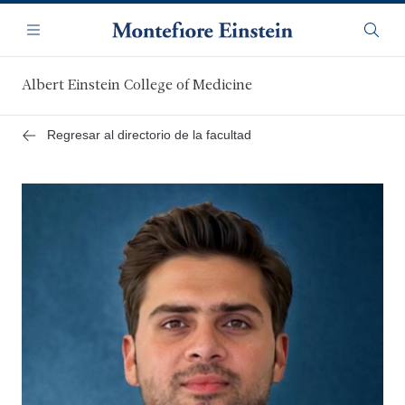
Saltar
Navegación
al
Menú
Busca
contenido
principal
Albert Einstein College of Medicine
Regresar al directorio de la facultad