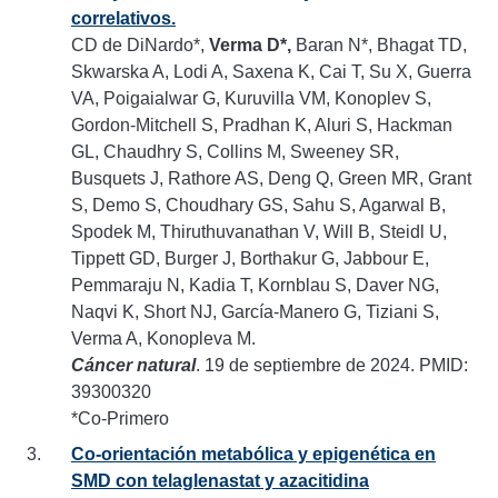
correlativos.
CD de DiNardo*,
Verma D*,
Baran N*, Bhagat TD,
Skwarska A, Lodi A, Saxena K, Cai T, Su X, Guerra
VA, Poigaialwar G, Kuruvilla VM, Konoplev S,
Gordon-Mitchell S, Pradhan K, Aluri S, Hackman
GL, Chaudhry S, Collins M, Sweeney SR,
Busquets J, Rathore AS, Deng Q, Green MR, Grant
S, Demo S, Choudhary GS, Sahu S, Agarwal B,
Spodek M, Thiruthuvanathan V, Will B, Steidl U,
Tippett GD, Burger J, Borthakur G, Jabbour E,
Pemmaraju N, Kadia T, Kornblau S, Daver NG,
Naqvi K, Short NJ, García-Manero G, Tiziani S,
Verma A, Konopleva M.
Cáncer natural
. 19 de septiembre de 2024. PMID:
39300320
*Co-Primero
Co-orientación metabólica y epigenética en
SMD con telaglenastat y azacitidina