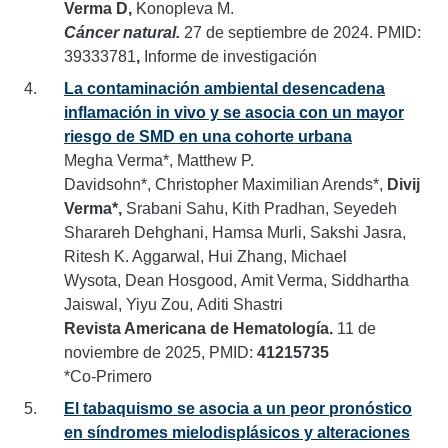
Verma D,
Konopleva M.
Cáncer natural.
27 de septiembre de 2024. PMID:
39333781
,
Informe de investigación
La contaminación ambiental desencadena
inflamación in vivo y se asocia con un mayor
riesgo de SMD en una cohorte urbana
Megha Verma*, Matthew P.
Davidsohn*, Christopher Maximilian Arends*,
Divij
Verma*,
Srabani Sahu, Kith Pradhan, Seyedeh
Sharareh Dehghani, Hamsa Murli, Sakshi Jasra,
Ritesh K. Aggarwal, Hui Zhang, Michael
Wysota, Dean Hosgood, Amit Verma, Siddhartha
Jaiswal, Yiyu Zou, Aditi Shastri
Revista Americana de Hematología.
11 de
noviembre de 2025, PMID:
41215735
*Co-Primero
El tabaquismo se asocia a un peor pronóstico
en síndromes mielodisplásicos y alteraciones