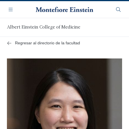
Saltar
Navegación
al
Menú
Busca
contenido
principal
Albert Einstein College of Medicine
Regresar al directorio de la facultad