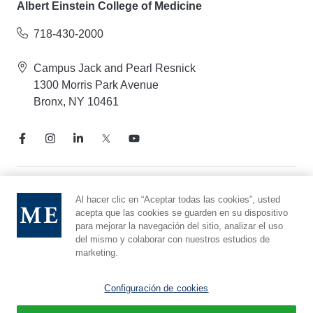
Albert Einstein College of Medicine
718-430-2000
Campus Jack and Pearl Resnick
1300 Morris Park Avenue
Bronx, NY 10461
Aviso de prácticas de privacidad
Al hacer clic en “Aceptar todas las cookies”, usted
acepta que las cookies se guarden en su dispositivo
Línea directa de cumplimiento
para mejorar la navegación del sitio, analizar el uso
Denunciar maltrato
del mismo y colaborar con nuestros estudios de
Preferencias de cookies
marketing.
Afiliado a Yeshiva University
Configuración de cookies