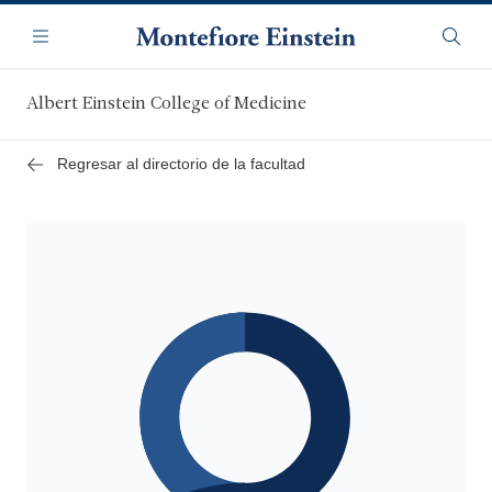
Saltar
Navegación
al
Menú
Busca
contenido
principal
Albert Einstein College of Medicine
Regresar al directorio de la facultad