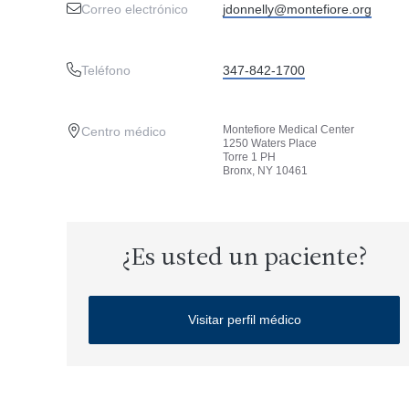
Correo electrónico
jdonnelly@montefiore.org
Teléfono
347-842-1700
Montefiore Medical Center
Centro médico
1250 Waters Place
Torre 1 PH
Bronx, NY 10461
¿Es usted un paciente?
Visitar perfil médico