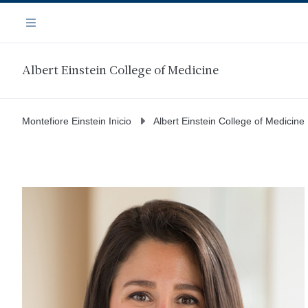
Saltar
Navegación
al
Menú
contenido
principal
Albert Einstein College of Medicine
Montefiore Einstein Inicio
Albert Einstein College of Medicine