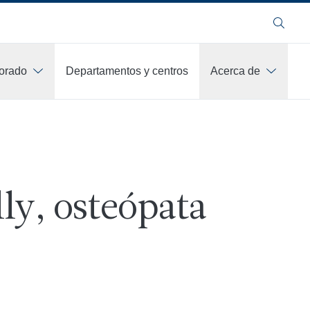
Buscar
orado
Departamentos y centros
Acerca de
lly, osteópata