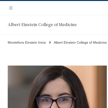
Saltar
Navegación
al
Menú
contenido
principal
Albert Einstein College of Medicine
Montefiore Einstein Inicio
Albert Einstein College of Medicine