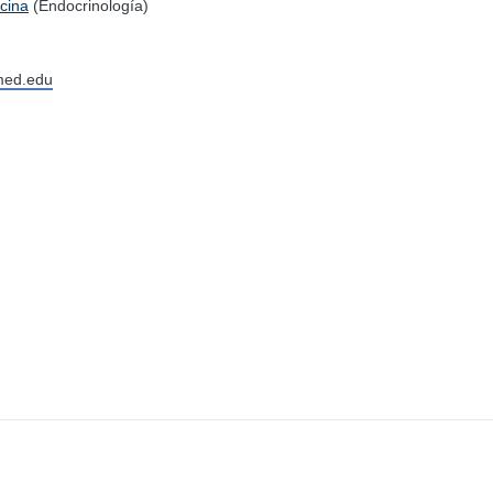
cina
(Endocrinología)
med.edu