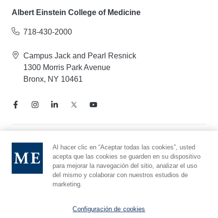
Albert Einstein College of Medicine
718-430-2000
Campus Jack and Pearl Resnick
1300 Morris Park Avenue
Bronx, NY 10461
Aviso de prácticas de privacidad
Al hacer clic en “Aceptar todas las cookies”, usted
acepta que las cookies se guarden en su dispositivo
Línea directa de cumplimiento
para mejorar la navegación del sitio, analizar el uso
Denunciar maltrato
del mismo y colaborar con nuestros estudios de
Preferencias de cookies
marketing.
Afiliado a Yeshiva University
Configuración de cookies