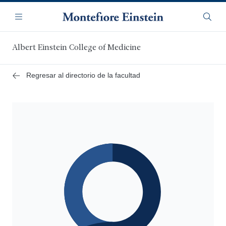
Saltar
Navegación
al
Menú
Busca
contenido
principal
Albert Einstein College of Medicine
Regresar al directorio de la facultad