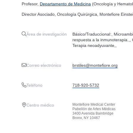
Profesor,
Departamento de Medicina
(Oncología y Hematol
Director Asociado, Oncología Quirúrgica, Montefiore Eins
Área de investigación
Básico/Traduccional:, Microambi
respuesta a la inmunoterapia.,,
Terapia neoadyuvante,,
Correo electrónico
brstiles@montefiore.org
Teléfono
718-920-5732
Montefiore Medical Center
Centro médico
Pabellón de Artes Médicas
3400 Avenida Bainbridge
Bronx, NY 10467