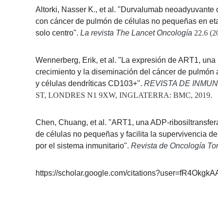
Altorki, Nasser K., et al. "Durvalumab neoadyuvante c
con cáncer de pulmón de células no pequeñas en eta
solo centro".
La revista The Lancet Oncología
22.6 (2
Wennerberg, Erik, et al. "La expresión de ART1, una
crecimiento y la diseminación del cáncer de pulmón a
y células dendríticas CD103+".
REVISTA DE INMU
ST, LONDRES N1 9XW, INGLATERRA: BMC, 2019.
Chen, Chuang, et al. "ART1, una ADP-ribosiltransfer
de células no pequeñas y facilita la supervivencia
por el sistema inmunitario".
Revista de Oncología To
https://scholar.google.com/citations?user=fR4Okg