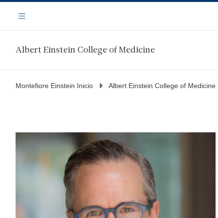
Saltar
Navegación
al
Menú
contenido
principal
Albert Einstein College of Medicine
Montefiore Einstein Inicio
Albert Einstein College of Medicine