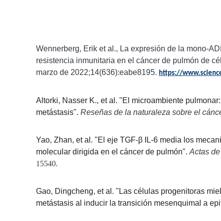
Wennerberg, Erik et al., La expresión de la mono-AD
resistencia inmunitaria en el cáncer de pulmón de c
marzo de 2022;14(636):eabe8195.
https://www.science
Altorki, Nasser K., et al. "El microambiente pulmonar
metástasis".
Reseñas de la naturaleza sobre el cánc
Yao, Zhan, et al. "El eje TGF-β IL-6 media los mecani
molecular dirigida en el cáncer de pulmón".
Actas de
15540.
Gao, Dingcheng, et al. "Las células progenitoras mi
metástasis al inducir la transición mesenquimal a epit