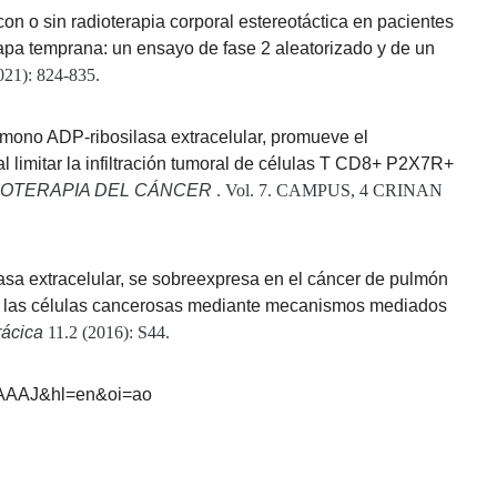
on o sin radioterapia corporal estereotáctica en pacientes
pa temprana: un ensayo de fase 2 aleatorizado y de un
021): 824-835.
 mono ADP-ribosilasa extracelular, promueve el
l limitar la infiltración tumoral de células T CD8+ P2X7R+
NOTERAPIA DEL CÁNCER
. Vol. 7. CAMPUS, 4 CRINAN
asa extracelular, se sobreexpresa en el cáncer de pulmón
 de las células cancerosas mediante mecanismos mediados
rácica
11.2 (2016): S44.
kAAAAJ&hl=en&oi=ao